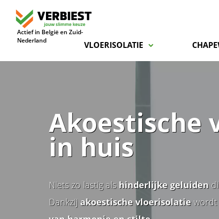
Actief in België en Zuid-
Nederland
VLOERISOLATIE
CHAPE
Akoestische v
in huis
Niets zo lastig als
hinderlijke geluiden
di
Dankzij
akoestische vloerisolatie
wordt
van harmonie en stilte
.