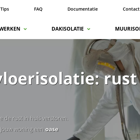
Tips
FAQ
Documentatie
Contact
WERKEN
DAKISOLATIE
MUURISOL
loerisolatie: rust
e de rust in huis verstoren.
 jouw woning een
oase