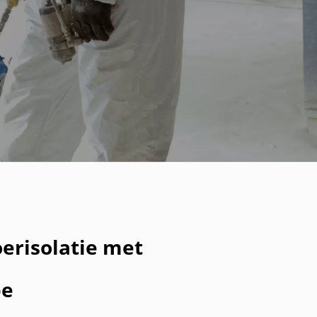
oerisolatie met
pe