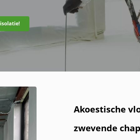
isolatie!
Akoestische vl
zwevende cha