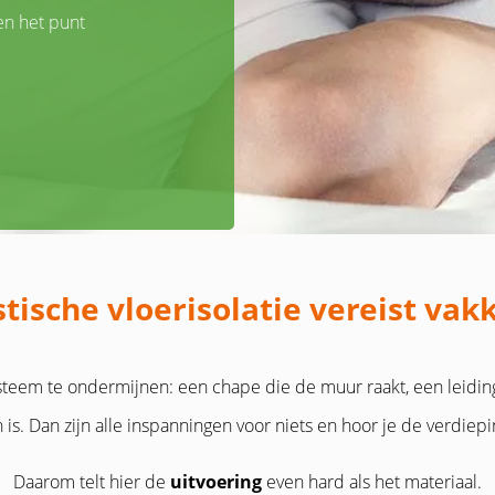
en het punt
tische vloerisolatie vereist vak
ysteem te ondermijnen: een chape die de muur raakt, een leidin
 is. Dan zijn alle inspanningen voor niets en hoor je de verdiepin
Daarom telt hier de
uitvoering
even hard als het materiaal.