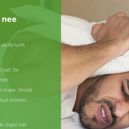
: nee
via de lucht,
t pad. De
ende
de chape. Omdat
tuur eronder,
 de chape met