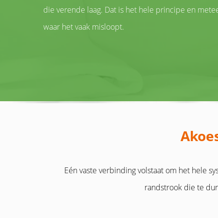
die verende laag. Dat is het hele principe en mete
waar het vaak misloopt.
Akoes
Eén vaste verbinding volstaat om het hele s
randstrook die te dun